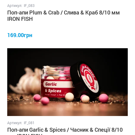
Артикул:
IF_083
Поп-апи Plum & Crab / Слива & Краб 8/10 мм
IRON FISH
169.00грн
Артикул:
IF_081
Поп-апи Garlic & Spices / Часник & Спеції 8/10