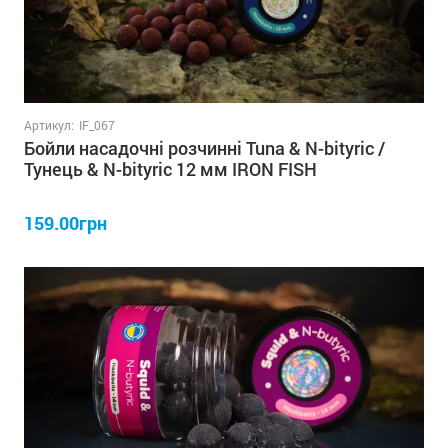
Артикул:
IF_067
Бойли насадочні розчинні Tuna & N-bityric /
Тунець & N-bityric 12 мм IRON FISH
159.00грн