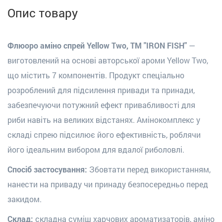
Опис товару
Флюоро аміно спрей Yellow Two, ТМ "IRON FISH"
—
виготовлений на основі авторської ароми Yellow Two,
що містить 7 компонентів. Продукт спеціально
розроблений для підсилення привади та принади,
забезпечуючи потужний ефект привабливості для
риби навіть на великих відстанях. Амінокомплекс у
складі спрею підсилює його ефективність, роблячи
його ідеальним вибором для вдалої риболовлі.
Спосіб застосування:
Збовтати перед використанням,
нанести на приваду чи принаду безпосередньо перед
закидом.
Склад:
с
кладна суміш харчових ароматизаторів, а
міно