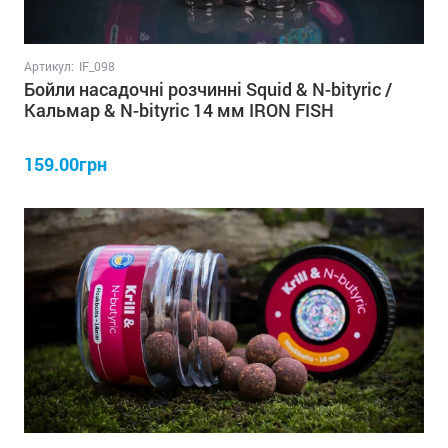
Артикул:
IF_098
Бойли насадочні розчинні Squid & N-bityric /
Кальмар & N-bityric 14 мм IRON FISH
159.00грн