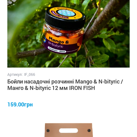
Артикул:
IF_066
Бойли насадочні розчинні Mango & N-bityric /
Манго & N-bityric 12 мм IRON FISH
159.00грн