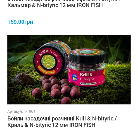
Кальмар & N-bityric 12 мм IRON FISH
159.00грн
Артикул:
IF_064
Бойли насадочні розчинні Krill & N-bityric /
Криль & N-bityric 12 мм IRON FISH