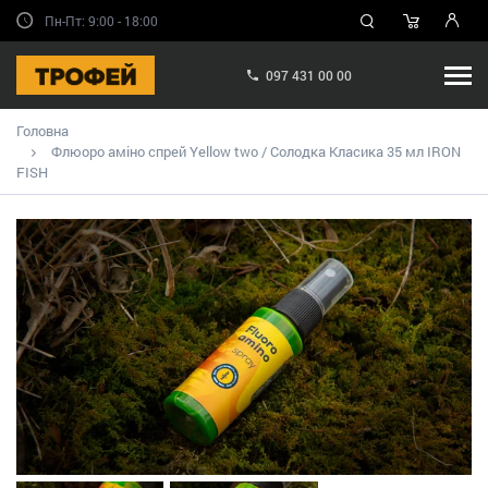
Пн-Пт: 9:00 - 18:00
097 431 00 00
Головна
Флюоро аміно спрей Yellow two / Солодка Класика 35 мл IRON
FISH