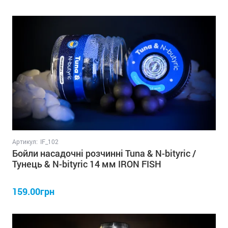
Артикул:
IF_102
Бойли насадочні розчинні Tuna & N-bityric /
Тунець & N-bityric 14 мм IRON FISH
159.00грн