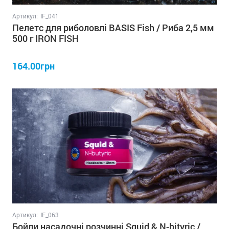
Артикул:
IF_041
Пелетс для риболовлі BASIS Fish / Риба 2,5 мм
500 г IRON FISH
164.00грн
Артикул:
IF_063
Бойли насадочні розчинні Squid & N-bityric /