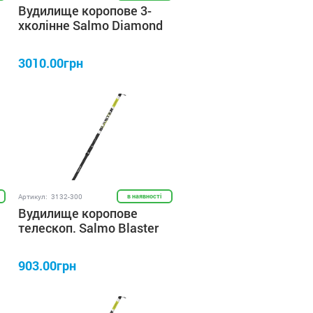
Вудилище коропове 3-
хколінне Salmo Diamond
CARP 3.5lb/3.90
3010.00грн
Артикул:
3132-300
в наявності
Вудилище коропове
телескоп. Salmo Blaster
TELE CARP 2.75lb/3.00
903.00грн