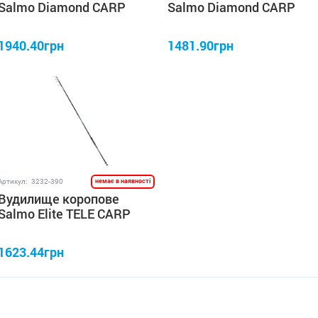
Salmo Diamond CARP
Salmo Diamond CARP
3.0lb/3.60
3.0lb/3.90
1940.40грн
1481.90грн
Артикул:
3232-390
немає в наявності
Вудилище коропове
Salmo Elite TELE CARP
3.50lb/3.90
1623.44грн