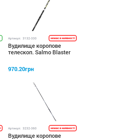
Артикул:
3132-330
немає в наявності
Вудилище коропове
телескоп. Salmo Blaster
TELE CARP 2.75lb/3.30
970.20грн
і
Артикул:
3232-360
немає в наявності
Вудилище коропове