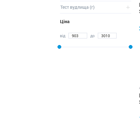
Тест вудлища (г)
Ціна
від
до