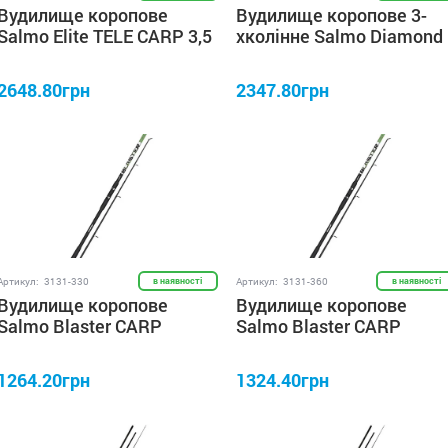
Вудилище коропове
Вудилище коропове 3-
Salmo Elite TELE CARP 3,5
хколінне Salmo Diamond
3.50lb/3.60
CARP 3.5lb/3.60
2648.80грн
2347.80грн
Артикул:
3131-330
в наявності
Артикул:
3131-360
в наявності
Вудилище коропове
Вудилище коропове
Salmo Blaster CARP
Salmo Blaster CARP
2.75lb/3.30
2.75lb/3.60
1264.20грн
1324.40грн