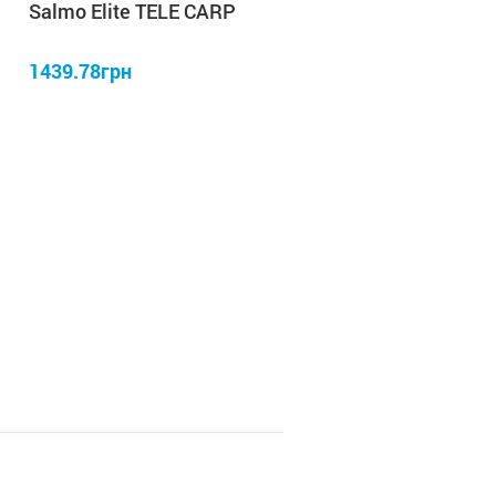
Salmo Elite TELE CARP
3.50lb/3.60
1439.78грн