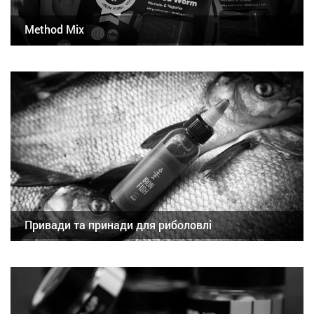
Method Mix
Привади та принади для риболовлі