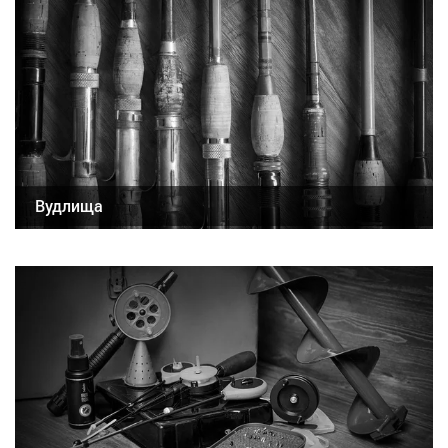
Вудлища