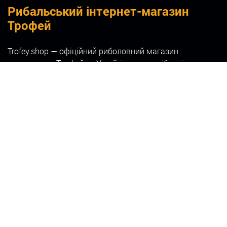
Рибальський інтернет-магазин
Трофей
Trofey.shop — офіційний риболовний магазин
телеканалу «Трофей» в Україні, у якому зібрані
перевірені рибальські снасті та рибацьке спорядження,
рекомендовані експертами телеканалу. У нас ви
можете придбати все для риболовлі: вудилища,
котушки, приманки, ехолоти та інші товари для
рибалки — на будь-який смак і бюджет.
Офіційний риболовний інтернет магазин
телеканалу «Трофей»
Ми пропонуємо каталог товарів для риболовлі від
перевірених виробників, зокрема:
Вудилища та котушки
Приманки та снасті