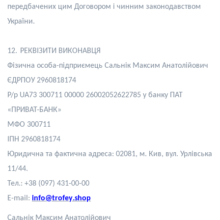
передбачених цим Договором і чинним законодавством
України.
12.
РЕКВІЗИТИ ВИКОНАВЦЯ
Фізична особа-підприємець Сальнік Максим Анатолійович
ЄДРПОУ 2960818174
P/р UA73 300711 00000 26002052622785 у банку ПАТ
«ПРИВАТ-БАНК»
МФО 300711
ІПН 2960818174
Юридична та фактична адреса: 02081, м. Кив, вул. Урлівська
11/44.
Тел.: +38 (097) 431-00-00
Е-mail:
info@
trofey
.
shop
С
альнік Максим Анатолійович