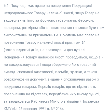
6.1. Покупець має право на повернення Продавцеві
непродовольчого
Т
овару належної якості, якщо
Т
овар не
задовольнив його за формою, габаритами, фасоном,
кольором, розміром або з інших причин не може бути ним
використаний за призначенням. Покупець має право на
повернення
Т
овару належної якості протягом 14
(чотирнадцяти) днів, не враховуючи дня купівлі.
Повернення
Т
овару належної якості проводиться, якщо він
не використовувався і якщо збережено його товарний
вигляд, споживчі властивості, пломби, ярлики, а також
розрахунковий документ, виданий споживачеві разом з
проданим товаром. Перелік товарів, що не підлягають
поверненню на підставах, передбачених у цьому пункті,
затверджується Кабінетом Міністрів України (Постанова
КМУ від 23 вересня 1991 р. № 216).