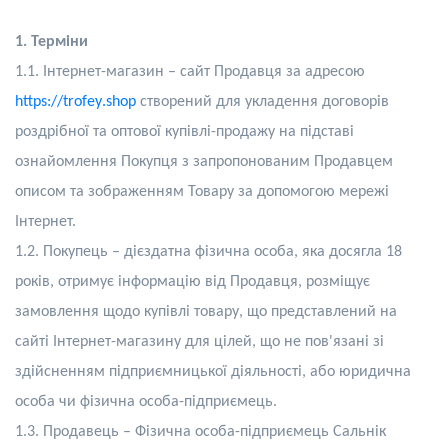
1. Терміни
1.
1
. Інтернет-магазин – сайт Продавця за адресою
https
://
trofey
.
shop
створений для укладення договорів
роздрібної та оптової купівлі-продажу на підставі
ознайомлення Покупця з запропонованим Продавцем
описом та зображенням Товару за допомогою мережі
Інтернет.
1.
2
. Покупець – дієздатна фізична особа, яка досягла 18
років, отримує інформацію від Продавця, розміщує
замовлення щодо купівлі товару, що представлений на
сайті Інтернет-магазину для цілей, що не пов'язані зі
здійсненням підприємницької діяльності, або юридична
особа чи фізична особа-підприємець.
1.
3
. Продавець –
Фізична особа-підприємець Сальнік