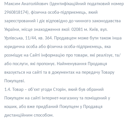
Максим Анатолійович
(Ідентифікаційний
податковий номер
2960818174
),
фізична
особа
-підприємець
, як
ий
зареєстрований
і діє відповідно до чинного законодавства
України, місце знаходження якої: 0
2081
м. Київ, вул.
Урлівська
,
11/44, кв. 364
. Продавцем може бути також інша
юридична особа або фізична особа-підприємець, яка
розміщує на Сайті інформацію про товари, які реалізує, та/
або послуги, які пропонує. Найменування Продавця
вказується на сайті та в документах на передачу Товару
Покупцеві.
1.4.
Товар – об’єкт угоди
С
торін, який був обраний
П
окупцем на сайті Інтернет-магазину та поміщений у
кошик, або вже придбаний Покупцем у Продавця
дистанційним способом.