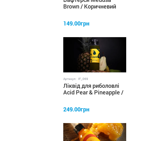
Brown / Коричневий
10×8 мм IRON FISH
149.00грн
Артикул:
IF_069
Ліквід для риболовлі
Acid Pear & Pineapple /
Кисла груша & Ананас
250 мл IRON FISH
249.00грн