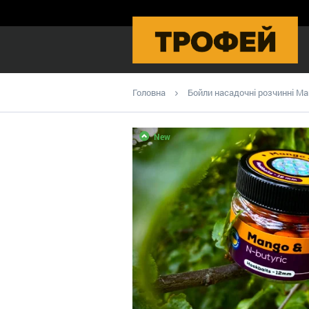
Головна
Бойли насадочні розчинні Man
New