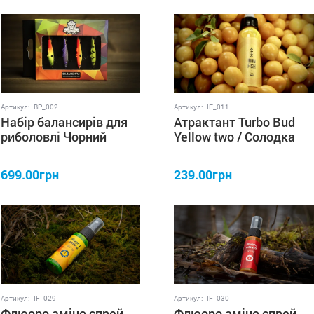
Артикул:
BP_002
Артикул:
IF_011
Набір балансирів для
Атрактант Turbo Bud
риболовлі Чорний
Yellow two / Солодка
Пірат Color 4
Класика 60 мл IRON
балансира в упаковці
FISH
699.00грн
239.00грн
Артикул:
IF_029
Артикул:
IF_030
Флюоро аміно спрей
Флюоро аміно спрей