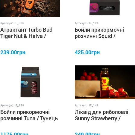
Артикул:
IF_076
Артикул:
IF_124
Атрактант Turbo Bud
Бойли прикормочні
Tiger Nut & Halva /
розчинні Squid /
Тигровий горіх & Халва
Кальмар 22 мм 1 кг
60 мл IRON FISH
IRON FISH
239.00грн
425.00грн
Артикул:
IF_129
Артикул:
IF_141
Бойли прикормочні
Ліквід для риболовлі
розчинні Tuna / Тунець
Sunny Strawberry /
22 мм 3 кг IRON FISH
Сонячна полуниця 250
мл IRON FISH
1175.00грн
249.00грн