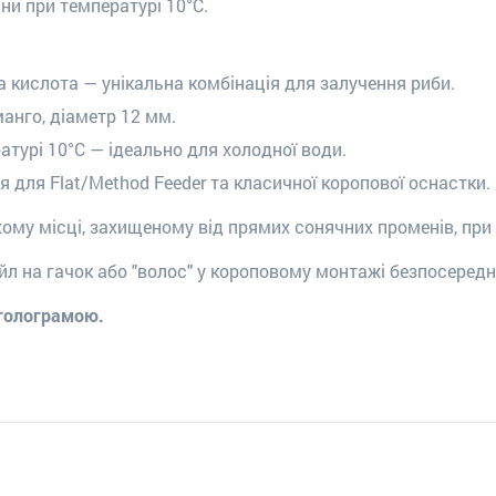
ини при температурі 10°C.
а кислота — унікальна комбінація для залучення риби.
 манго, діаметр 12 мм.
ратурі 10°C — ідеально для холодної води.
 для Flat/Method Feeder та класичної коропової оснастки.
хому місці, захищеному від прямих сонячних променів, при 
йл на гачок або "волос" у короповому монтажі безпосеред
 голограмою.