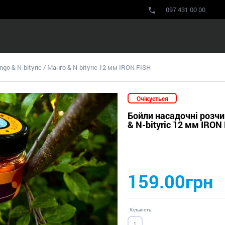
097 431 00 00
go & N-bityric / Манго & N-bityric 12 мм IRON FISH
Очікується
Бойли насадочні розчин
& N-bityric 12 мм IRON
159.00грн
Кількість: