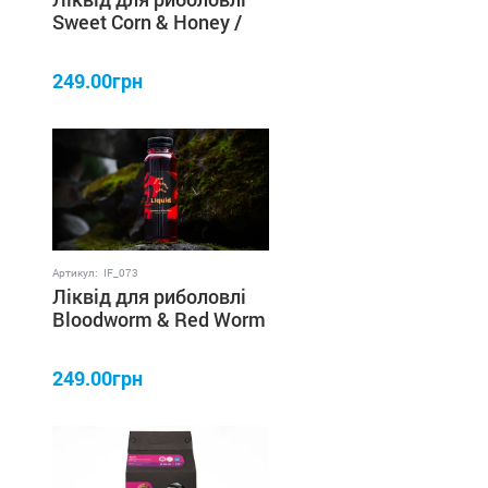
Sweet Corn & Honey /
Кукурудза & Мед 250
мл IRON FISH
249.00грн
Артикул:
IF_073
Ліквід для риболовлі
Bloodworm & Red Worm
/ Мотиль & Черв'як 250
мл IRON FISH
249.00грн