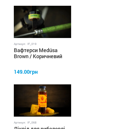
Артикул:
IF_019
Вафтерси Medúsa
Brown / Коричневий
8×6 мм IRON FISH
149.00грн
Артикул:
IF_068
Ліквід для риболовлі