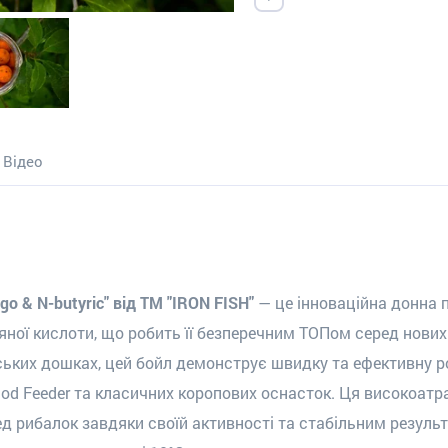
Відео
 & N-butyric" від ТМ "IRON FISH"
— це інноваційна донна п
ної кислоти, що робить її безперечним ТОПом серед нови
йських дошках, цей бойл демонструє швидку та ефективну ро
od Feeder та класичних коропових оснасток.
Ця високоатр
ед рибалок завдяки своїй активності та стабільним резуль