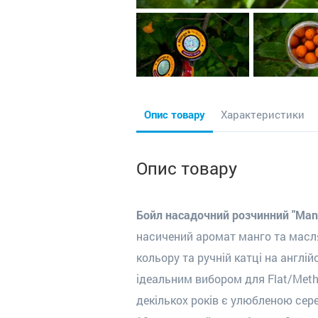
Опис товару
Характеристики
Опис товару
Бойл насадочний розчинний "Mango
насичений аромат манго та масля
кольору та ручній катці на англі
ідеальним вибором для Flat/Meth
декількох років є улюбленою сер