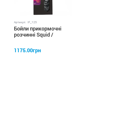
Артикул:
IF_125
Бойли прикормочні
розчинні Squid /
Кальмар 22 мм 3 кг
IRON FISH
1175.00грн