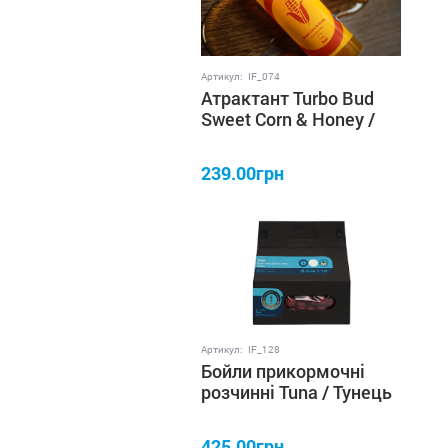
Артикул:
IF_074
Атрактант Turbo Bud
Sweet Corn & Honey /
Кукурудза & Мед 60 мл
IRON FISH
239.00грн
Артикул:
IF_128
Бойли прикормочні
розчинні Tuna / Тунець
22 мм 1 кг IRON FISH
425.00грн