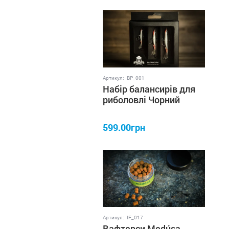
Артикул:
BP_001
Набір балансирів для
риболовлі Чорний
Пірат Classic 3
балансира в упаковці
599.00грн
Артикул:
IF_017
Вафтерси Medúsa