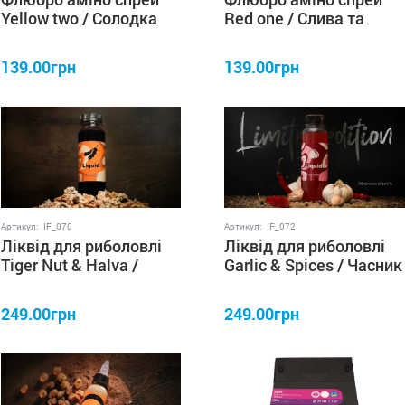
Yellow two / Солодка
Red one / Слива та
Класика 35 мл IRON
складна риба 35 мл
FISH
IRON FISH
139.00грн
139.00грн
Артикул:
IF_070
Артикул:
IF_072
Ліквід для риболовлі
Ліквід для риболовлі
Tiger Nut & Halva /
Garlic & Spices / Часник
Тигровий горіх & Халва
& Спеції 250 мл IRON
250 мл IRON FISH
FISH
249.00грн
249.00грн