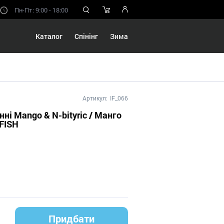
Пн-Пт: 9:00 - 18:00
Каталог
Спінінг
Зима
Артикул:
IF_066
ні Mango & N-bityric / Манго
 FISH
Придбати