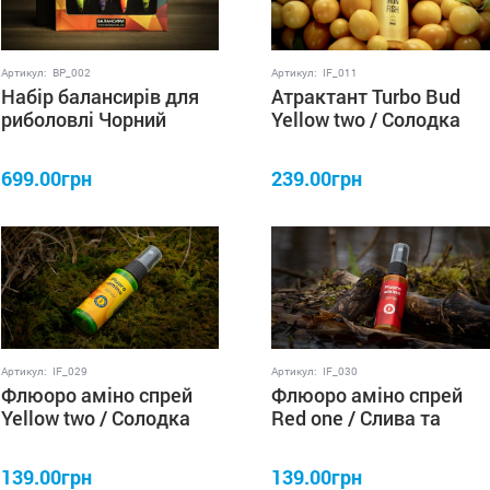
Артикул:
BP_002
Артикул:
IF_011
Набір балансирів для
Атрактант Turbo Bud
риболовлі Чорний
Yellow two / Солодка
Пірат Color 4
Класика 60 мл IRON
балансира в упаковці
FISH
699.00грн
239.00грн
Артикул:
IF_029
Артикул:
IF_030
Флюоро аміно спрей
Флюоро аміно спрей
Yellow two / Солодка
Red one / Слива та
Класика 35 мл IRON
складна риба 35 мл
FISH
IRON FISH
139.00грн
139.00грн