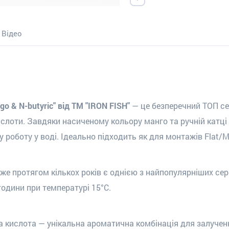
Відео
 & N-butyric" від ТМ "IRON FISH"
— це безперечний ТОП се
слоти. Завдяки насиченому кольору манго та ручній катці 
роботу у воді. Ідеально підходить як для монтажів Flat/Me
е протягом кількох років є однією з найпопулярніших сере
години при температурі 15°C.
на кислота — унікальна ароматична комбінація для залучен