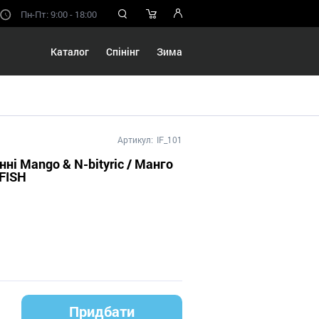
Пн-Пт: 9:00 - 18:00
Каталог
Спінінг
Зима
Артикул:
IF_101
ні Mango & N-bityric / Манго
 FISH
Придбати