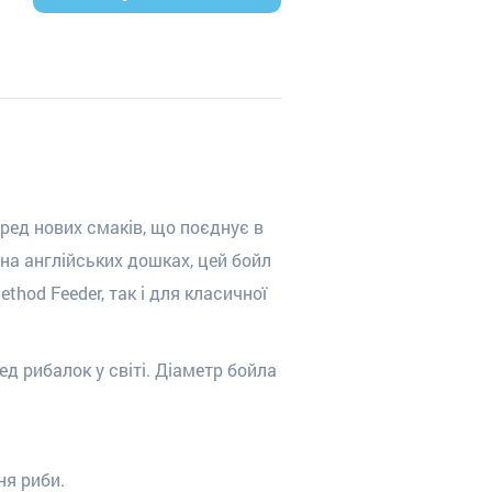
ред нових смаків, що поєднує в
на англійських дошках, цей бойл
thod Feeder, так і для класичної
д рибалок у світі. Діаметр бойла
ня риби.