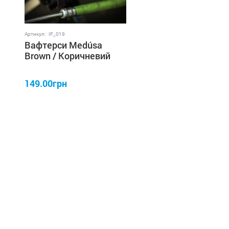
Артикул:
IF_019
Вафтерси Medúsa
Brown / Коричневий
8×6 мм IRON FISH
149.00грн