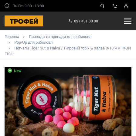
Пн-Пт: 9:00 - 18:00
097 431 00 00
Головна
Привади та принади для риболовлі
Pop-Up для риболовлі
Поп-апи Tiger Nut & Halva / Тигровий горіх & Халва 8/10 мм IRON
FISH
New