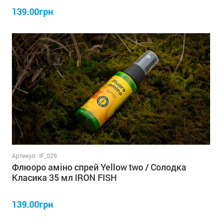
139.00грн
Артикул:
IF_029
Флюоро аміно спрей Yellow two / Солодка
Класика 35 мл IRON FISH
139.00грн