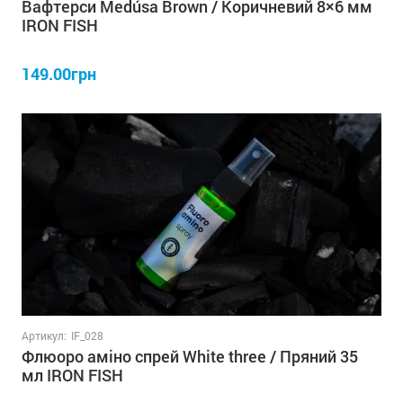
Вафтерси Medúsa Brown / Коричневий 8×6 мм
IRON FISH
149.00грн
Артикул:
IF_028
Флюоро аміно спрей White three / Пряний 35
мл IRON FISH