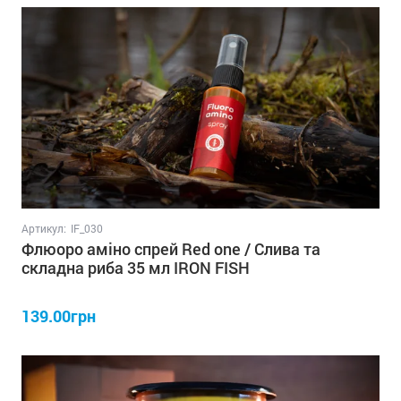
Артикул:
IF_030
Флюоро аміно спрей Red one / Слива та
складна риба 35 мл IRON FISH
139.00грн