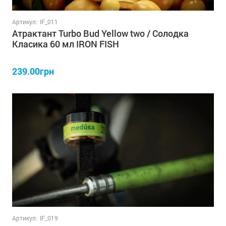
Артикул:
IF_011
Атрактант Turbo Bud Yellow two / Солодка
Класика 60 мл IRON FISH
239.00грн
Артикул:
IF_019