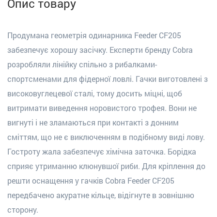
Опис товару
Продумана геометрія одинарника Feeder CF205
забезпечує хорошу засічку. Експерти бренду Cobra
розробляли лінійку спільно з рибалками-
спортсменами для фідерної ловлі. Гачки виготовлені з
високовуглецевої сталі, тому досить міцні, щоб
витримати виведення норовистого трофея. Вони не
вигнуті і не зламаються при контакті з донним
сміттям, що не є виключенням в подібному виді лову.
Гостроту жала забезпечує хімічна заточка. Борідка
сприяє утриманню клюнувшої риби. Для кріплення до
решти оснащення у гачків Cobra Feeder CF205
передбачено акуратне кільце, відігнуте в зовнішню
сторону.