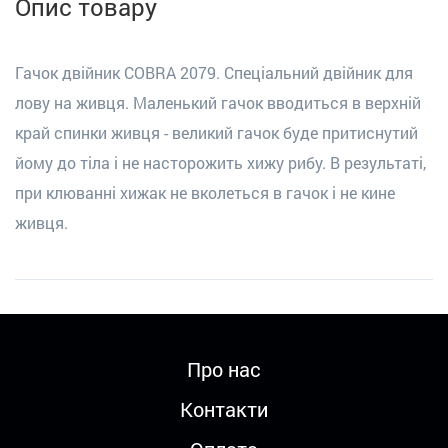
Опис товару
Гачок двійник COBRA 2079. Спеціальний двійник для
лову на живця. Маленький гачок вводиться в верхній
край спинки живця - великий гачок буде притиснутий
йому до тіла і не насторожить хижу рибу. В результаті,
при клюванні хижак не вколеться в гачок і не кине
живця.
Про нас
Контакти