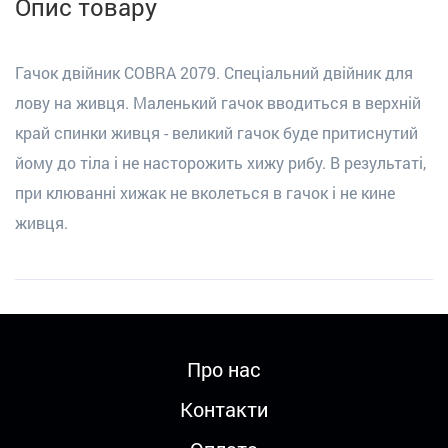
Опис товару
Гачок двійник COBRA 2079. Спеціальний двійник для
лову на живця. Маленький гачок вводиться в верхній
край спинки живця - великий гачок буде притиснутий
йому до тіла і не насторожить хижу рибу. В результаті,
при клюванні хижак не вколеться в гачок і не кине
живця.
Про нас
Контакти