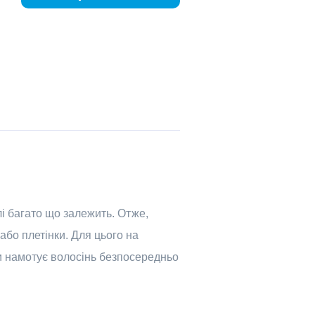
лі багато що залежить. Отже,
або плетінки. Для цього на
ки намотує волосінь безпосередньо