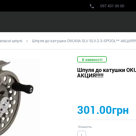
097 431 00 00
апасні шпулі
Шпуля до катушки OKUMA SLV SLV-2-3-SPOOL** АКЦИЯ!!!
В наявності
Шпуля до катушки OKU
АКЦИЯ!!!!!
301.00грн
Кількість: