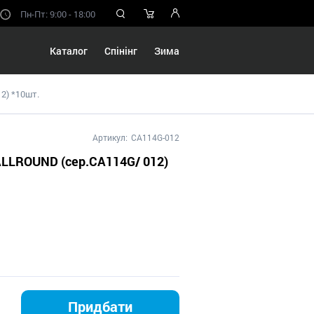
Пн-Пт: 9:00 - 18:00
Каталог
Спінінг
Зима
2) *10шт.
Артикул:
CA114G-012
ALLROUND (сер.CA114G/ 012)
Придбати