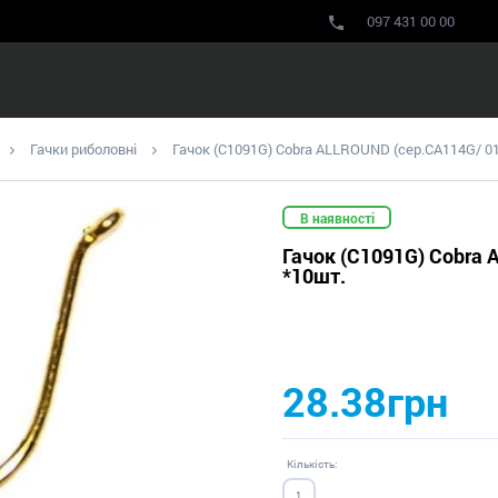
097 431 00 00
Гачки риболовні
Гачок (C1091G) Cobra ALLROUND (сер.CA114G/ 01
В наявності
Гачок (C1091G) Cobra 
*10шт.
28.38грн
Кількість: