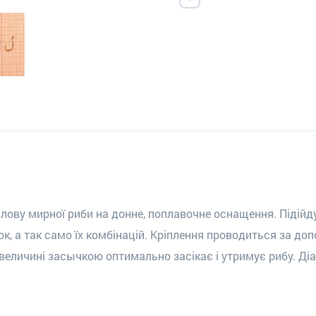
 лову мирної риби на донне, поплавочне оснащення. Підійд
ок, а так само їх комбінацій. Кріплення проводиться за до
величині засычкою оптимально засікає і утримує рибу. Ді