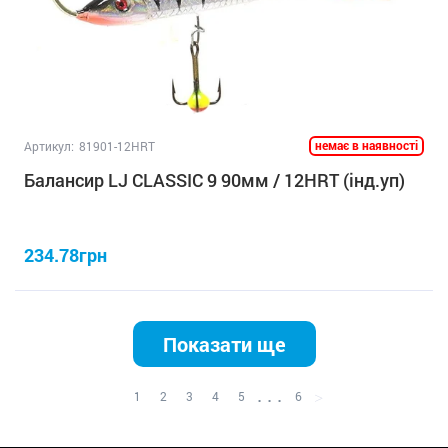
немає в наявності
Артикул:
81901-12HRT
Балансир LJ CLASSIC 9 90мм / 12HRT (інд.уп)
234.78грн
Показати ще
. . .
>
1
2
3
4
5
6