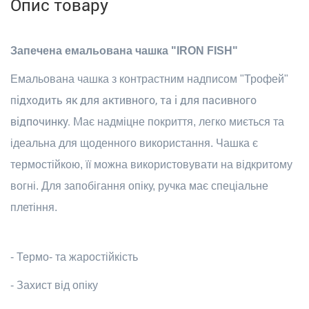
Опис товару
Запечена емальована чашка "IRON FISH"
Емальована чашка з контрастним надписом "Трофей"
ідходить як для активного, та і для пасивного
п
відпочинку. М
ає надміцне покриття, легко миється та
ідеальна для щоденного використання. Чашка є
термостійкою, її можна використовувати на відкритому
вогні. Для запобігання опіку, ручка має спеціальне
плетіння.
- Термо- та жаростійкість
- Захист від опіку