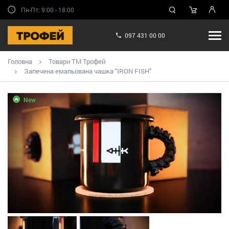
Пн-Пт: 9:00 - 18:00
097 431 00 00
Головна
Товари ТМ Трофей
Запечена емальована чашка "IRON FISH"
New