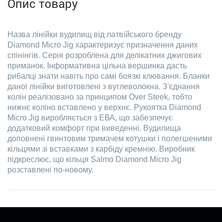
Опис товару
Назва лінійки вудилищ від латвійського бренду
Diamond Micro Jig характеризує призначення даних
спінінгів. Серія розроблена для делікатних джигових
приманок. Інформативна цільна вершинка дасть
рибалці знати навіть про самі боязкі клювання. Бланки
даної лінійки виготовлені з вуглеволокна. З'єднання
колін реалізовано за принципом Over Steek, тобто
нижнє коліно вставлено у верхнє. Рукоятка Diamond
Micro Jig виробляється з ЕВА, що забезпечує
додатковий комфорт при виведенні. Вудилища
доповнені гвинтовим тримачем котушки і полегшеними
кільцями зі вставками з карбіду кремнію. Виробник
підкреслює, що кільця Salmo Diamond Micro Jig
розставлені по-новому.