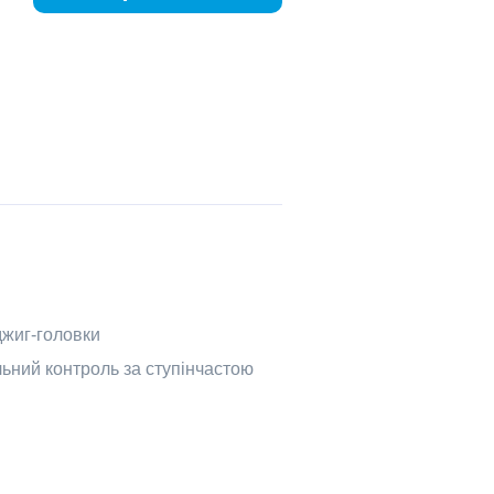
джиг-головки
льний контроль за ступінчастою