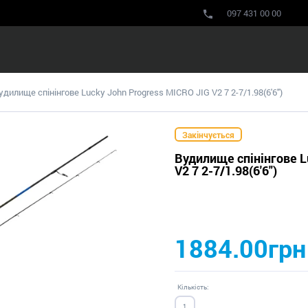
097 431 00 00
удилище спінінгове Lucky John Progress MICRO JIG V2 7 2-7/1.98(6'6")
Закінчується
Вудилище спінінгове L
V2 7 2-7/1.98(6'6")
1884.00грн
Кількість: