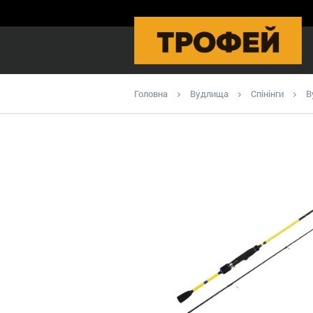
Головна
Вудлища
Спінінги
В