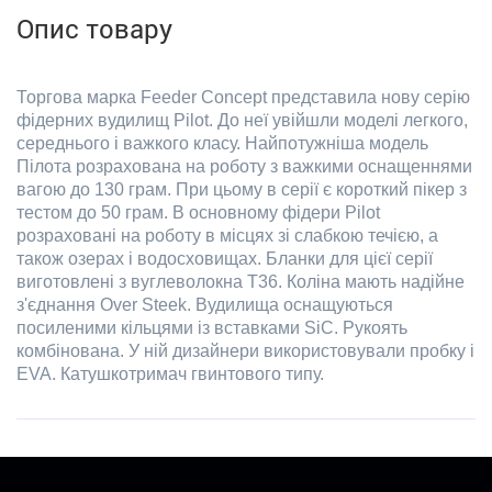
Опис товару
Торгова марка Feeder Concept представила нову серію
фідерних вудилищ Pilot. До неї увійшли моделі легкого,
середнього і важкого класу. Найпотужніша модель
Пілота розрахована на роботу з важкими оснащеннями
вагою до 130 грам. При цьому в серії є короткий пікер з
тестом до 50 грам. В основному фідери Pilot
розраховані на роботу в місцях зі слабкою течією, а
також озерах і водосховищах. Бланки для цієї серії
виготовлені з вуглеволокна Т36. Коліна мають надійне
з'єднання Over Steek. Вудилища оснащуються
посиленими кільцями із вставками SiC. Рукоять
комбінована. У ній дизайнери використовували пробку і
EVA. Катушкотримач гвинтового типу.