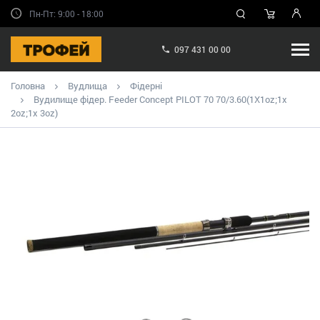
Пн-Пт: 9:00 - 18:00
097 431 00 00
Головна
Вудлища
Фідерні
Вудилище фідер. Feeder Concept PILOT 70 70/3.60(1X1oz;1x
2oz;1x 3oz)