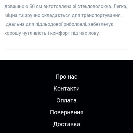
довжиною 50 см виготовлена зі стекловолокна. Легка,
міцна та зручно складається для транспортування.
Ідеальна для підльодової риболовлі, забезпечує
хорошу чутливість і комфорт під час лову.
Про нас
Контакти
Оплата
Повернення
Доставка