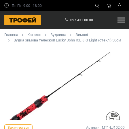
Пн-Пт: 9:00 - 18:00
097 431 00 00
Головна
Каталог
Вудлища
Зимові
Вудка зимова телескоп Lucky John ICE JIG Light (стекл.) 50см
Закінчується
Артикул:
MT1-LJ102-00