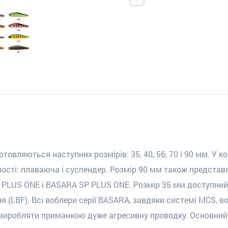
отовляються наступних розмірів: 35, 40, 56, 70 і 90 мм. У ко
учості: плаваюча і суспендер. Розмір 90 мм також предста
PLUS ONE і BASARA SP PLUS ONE. Розмір 35 мм доступний 
 (LBF). Всі воблери серії BASARA, завдяки системі MCS,
 виробляти приманкою дуже агресивну проводку.
Основний 