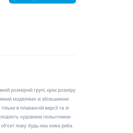
жній розмірній групі, крім розміру
влений моделями зі збільшеною
тільки в плаваючій версії
та
зі
 володіють чудовими польотними
об'єкт лову: будь-яка хижа риба.