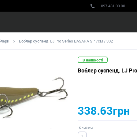
097 431 00 00
блери
Воблер суспенд. LJ Pro Series BASARA SP 7см / 302
В наявності
Воблер суспенд. LJ Pr
338.63грн
Кількість: