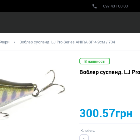
097 431 00 00
блери
Воблер суспенд. LJ Pro Series ANIRA SP 4.9см / 704
В наявності
Воблер суспенд. LJ Pro
300.57грн
Кількість: