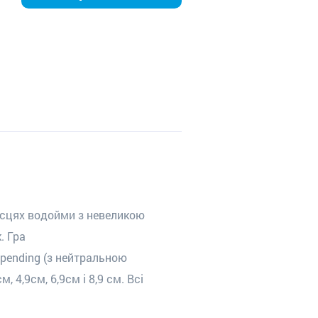
ісцях водойми з невелик
ою
. Гра
pending
(з нейтральною
 4,9см, 6,9см і 8,9 см. Всі