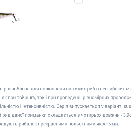
ohn розроблена для полювання на хижих риб в неглибоких м
 як при твічинг
у
, так і при проведенні рівномірних проводок
льністю і інтенсивністю. Серія випускається у варіанті
sus
й ряд даної приманки складається з чотирьох довжин - 3,9см,
адують рибалок прекрасними польотн
ими
якост
ями
.