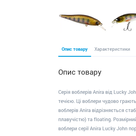
Опис товару
Характеристики
Опис товару
Серія воблерів Anira від Lucky J
течією
.
Ці воблери чудово грають
воблерів
Anira
відрізняється стабі
плавучістю) та
floating
. Розмірни
воблери серії
Anira
Lucky
John
пор