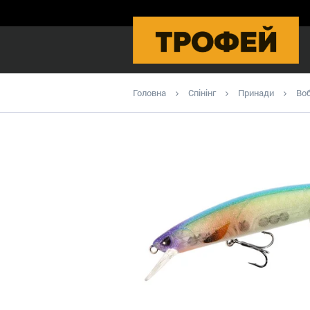
Головна
Спінінг
Принади
Во