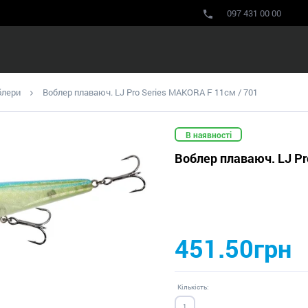
097 431 00 00
блери
Воблер плаваюч. LJ Pro Series MAKORA F 11см / 701
В наявності
Воблер плаваюч. LJ Pr
451.50грн
Кількість: