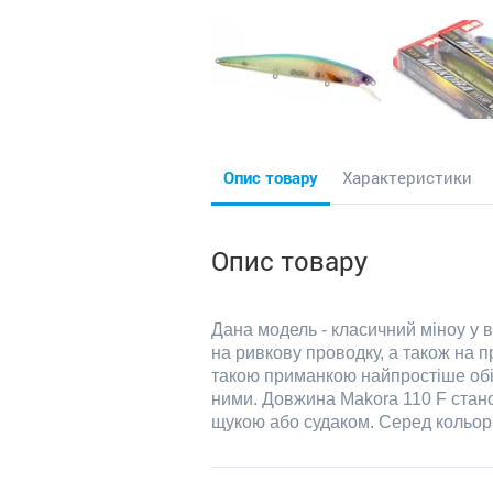
Опис товару
Характеристики
Опис товару
Дана модель - класичний міноу у 
на ривкову проводку, а також на п
такою приманкою найпростіше обій
ними. Довжина
Makora
110
F
стано
щукою або судаком. Серед кольорі