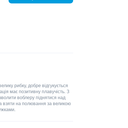
велику рибку, добре відгукується
ація має позитивну плавучість. З
зволити воблеру піднятися над
на взяти на полювання за великою
ужками.