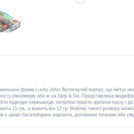
виконанні фірми
Lucky
John
. Витягнутий корпус, що імітує не
росту рівномірку або ж на
Stop
&
Go
. Представлена ​​модифік
ти підводні перешкоди, потрібно просто зробити паузу і до
вить 11 см., а важить він 12 гр. Воблер такого розміру мож
в є цікаві багатобарвні варіанти, доповнені точками або см