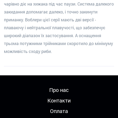
чарівно діє на хижака під час паузи. Система далекого
закидання допомагає далеко, і точно закинути
приманку. Воблери цієї серії мають дві версії -
плаваючу і нейтральної плавучості, що забезпечує
широкий діапазон їх застосування. А оснащення
трьома потужними трійниками скоротило до мінімуму
можливість сходу риби.
Про нас
Контакти
Оплата