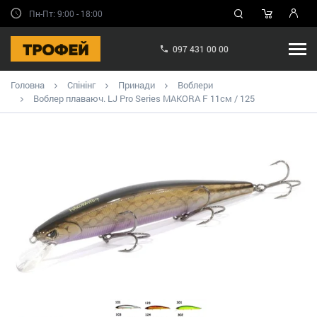
Пн-Пт: 9:00 - 18:00
097 431 00 00
Головна
Спінінг
Принади
Воблери
Воблер плаваюч. LJ Pro Series MAKORA F 11см / 125