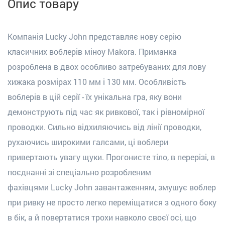
Опис товару
Компанія Lucky John представляє нову серію
класичних воблерів міноу Makora.
Приманка
розроблена в двох особливо затребуваних для лову
хижака розмірах 110 мм і 130 мм. Особливість
воблерів в цій серії - їх унікальна гра, яку вони
демонструють під час як ривкової, так і рівномірної
проводки. Сильно відхиляючись від лінії проводки,
рухаючись широкими галсами, ці воблери
привертають увагу щуки. Прогонисте тіло, в перерізі, в
поєднанні зі спеціально розробленим
фахівцями
Lucky
John
завантаженням, змушує воблер
при ривку не просто легко переміщатися з одного боку
в бік, а й повертатися трохи навколо своєї осі, що