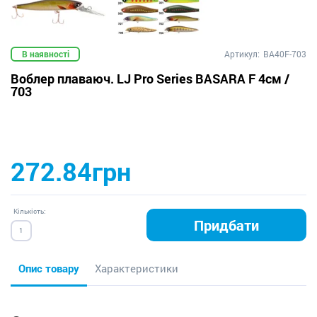
В наявності
Артикул:
BA40F-703
Воблер плаваюч. LJ Pro Series BASARA F 4см /
703
272.84грн
Кількість:
Придбати
Опис товару
Характеристики