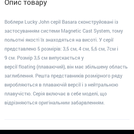
Опис товару
Воблери Lucky John серії Basara сконструйовані із
застосуванням системи Magnetic Cast System, тому
польотні якості їх знаходяться на висоті.
У серії
представлено 5 розмірів: 3,5 см, 4 см, 5,6
см
,
7см і
9
см. Розмір 3,5 см випускається у
версії
floating
(плаваючий), він має збільшену область
заглиблення. Решта представників розмірного ряду
виробляються в плаваюч
ій
версії і з нейтральною
плавучістю. Серія включає в себе моделі, що
відрізняються оригінальним забарвленням.