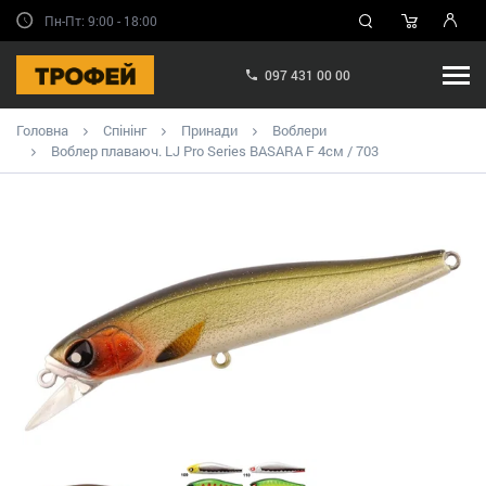
Пн-Пт: 9:00 - 18:00
097 431 00 00
Головна
Спінінг
Принади
Воблери
Воблер плаваюч. LJ Pro Series BASARA F 4см / 703