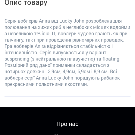
Опис товару
Серія воблерів Anira від Lucky John розроблена для
полювання на хижих риб в неглибоких місцях водойми
з невелик
ою течією
.
Ці воблери чудово грають як при
твічинг
у
, так і при проведенні рівномірних проводок.
Гра воблерів
Anira
відрізняється стабільністю і
інтенсивністю. Серія випускається у варіанті
suspending
(з нейтральною плавучістю) та
floating
.
Розмірний ряд даної приманки складається з
чотирьох довжин - 3,9см, 4,9см, 6,9см і 8,9 см. Всі
воблери серії
Anira
Lucky
John
порадують рибалок
прекрасними польотн
ими
якост
ями
.
Про нас