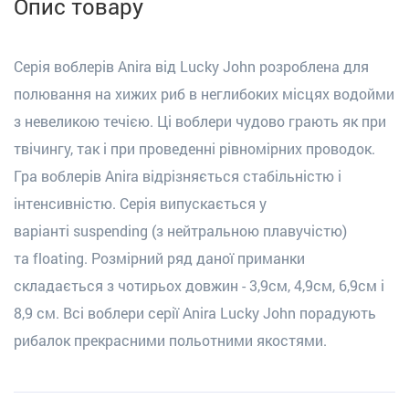
Опис товару
Серія воблерів Anira від Lucky John розроблена для
полювання на хижих риб в неглибоких місцях водойми
з невелик
ою течією
.
Ці воблери чудово грають як при
твічинг
у
, так і при проведенні рівномірних проводок.
Гра воблерів
Anira
відрізняється стабільністю і
інтенсивністю. Серія випускається у
варіанті
suspending
(з нейтральною плавучістю)
та
floating
. Розмірний ряд даної приманки
складається з чотирьох довжин - 3,9см, 4,9см, 6,9см і
8,9 см. Всі воблери серії
Anira
Lucky
John
порадують
рибалок прекрасними польотн
ими
якост
ями
.