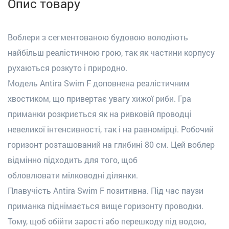
Опис товару
Воблери з сегментован
ою
будовою володіють
найбільш реалістичною грою, так як частини корпусу
рухаються розкуто і природно.
Модель
Antira
Swim
F
доповнена реалістичним
хвостиком, що привертає увагу хижої риби. Гра
приманки розкриється як на ривков
і
й проводці
невеликої інтенсивності, так і на равном
і
р
ці
. Робочий
горизонт розташований на глибині 80 см. Цей воблер
відмінно підходить для того, щоб
обл
о
вл
ю
ват
и
мілководні ділянки.
Плавучість
Antira
Swim
F
позитивна. Під час паузи
приманка піднімається вище горизонту проводки.
Тому, щоб обійти зарості або перешкоду під водою,