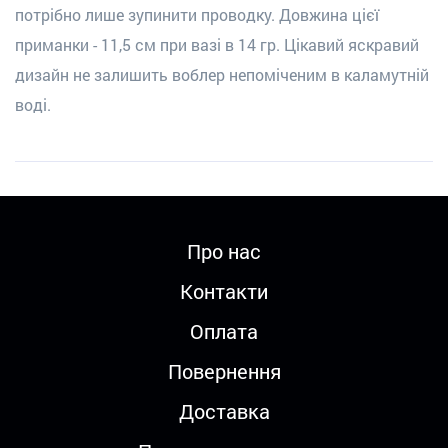
потрібно лише зупинити проводку. Довжина цієї
приманки - 11,5 см при вазі в 14 гр. Цікавий яскравий
дизайн не залишить воблер непоміченим в каламутній
воді.
Про нас
Контакти
Оплата
Повернення
Доставка