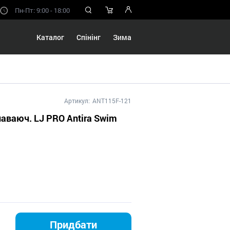
Пн-Пт: 9:00 - 18:00
Каталог
Спінінг
Зима
Артикул:
ANT115F-121
аваюч. LJ PRO Antira Swim
Придбати