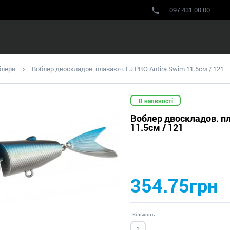
097 431 00 00
блери
Воблер двоскладов. плаваюч. LJ PRO Antira Swim 11.5см / 121
В наявності
Воблер двоскладов. пл
11.5см / 121
354.75грн
Кількість: