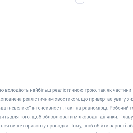
 володіють найбільш реалістичною грою, так як частини 
оповнена реалістичним хвостиком, що привертає увагу хи
дці невеликої інтенсивності, так і на равном
і
р
ці
. Робочий 
дить для того, щоб обл
о
вл
ю
ват
и
мілководні ділянки. Плав
ься вище горизонту проводки. Тому, щоб обійти зарості аб