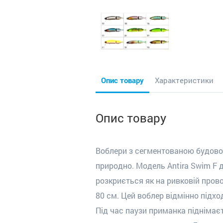
Опис товару
Характеристики
Опис товару
Воблери з сегментован
ою
будовою
природно. Модель
Antira
Swim
F
д
розкриється як на ривков
і
й прово
80 см. Цей воблер відмінно підхо
Під час паузи приманка піднімаєт