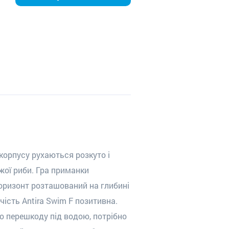
корпусу рухаються розкуто і
жої риби. Гра приманки
горизонт розташований на глибині
учість
Antira
Swim
F
позитивна.
о перешкоду під водою, потрібно