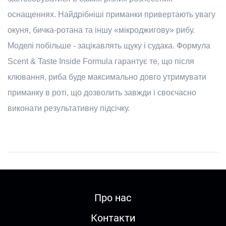
оснащеннях. Найдрібніші приманки привертають увагу
окуня, бичка-ротана та іншу «мікроджигову» рибу.
Моделі побільше - зацікавлять щуку і судака. Формула
Scent & Taste Inside Formula гарантує те, що після
клювання, риба буде максимально довго утримувати
приманку в роті, що дозволить завжди і своєчасно
виконати результативну підсічку.
Про нас
Контакти