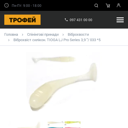
Пн-Пт: 9:00 - 18:00
097 431 00 00
Головна
Спінінгові принади
Віброхвости
Віброхвіст силікон. TIOGA LJ Pro Series 3,9 "/ 033 *5