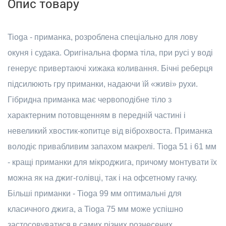
Опис товару
Tioga - приманка, розроблена спеціально для лову
окуня і судака. Оригінальна форма тіла, при русі у воді
генерує привертаючі хижака коливання. Бічні реберця
підсилюють гру приманки, надаючи їй «живі» рухи.
Гібридна приманка має червоподібне тіло з
характерним потовщенням в передній частині і
невеликий хвостик-копитце від віброхвоста. Приманка
володіє привабливим запахом макрелі. Tioga 51 і 61 мм
- кращі приманки для мікроджига, причому монтувати їх
можна як на джиг-голівці, так і на офсетному гачку.
Більші приманки - Tioga 99 мм оптимальні для
класичного джига, а Tioga 75 мм може успішно
застосовуватися в самих різних рознесених