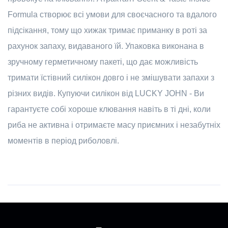
Formula створює всі умови для своєчасного та вдалого
підсікання, тому що хижак тримає приманку в роті за
рахунок запаху, видаваного їй. Упаковка виконана в
зручному герметичному пакеті, що дає можливість
тримати їстівний силікон довго і не змішувати запахи з
різних видів. Купуючи силікон від LUCKY JOHN - Ви
гарантуєте собі хороше клювання навіть в ті дні, коли
риба не активна і отримаєте масу приємних і незабутніх
моментів в період риболовлі.