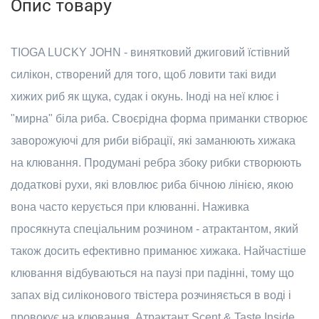
Опис товару
TIOGA LUCKY JOHN - винятковий джиговий їстівний
силікон, створений для того, щоб ловити такі види
хижих риб як щука, судак і окунь. Іноді на неї клює і
"мирна" біла риба. Своєрідна форма приманки створює
заворожуючі для риби вібрації, які заманюють хижака
на клювання. Продумані ребра збоку рибки створюють
додаткові рухи, які вловлює риба бічною лінією, якою
вона часто керується при клюванні. Наживка
просякнута спеціальним розчином - атрактантом, який
також досить ефективно приманює хижака. Найчастіше
клювання відбуваються на паузі при падінні, тому що
запах від силіконового твістера розчиняється в воді і
провокує на клювання. Атрактант Scent & Taste Inside