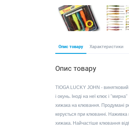
Опис товару
Характеристики
Опис товару
TIOGA LUCKY JOHN - винятковий дж
і окунь. Іноді на неї клює і "мир
хижака на клювання. Продумані ре
керується при клюванні. Наживка
хижака. Найчастіше клювання відбу