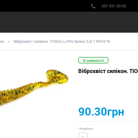
097 431 00 00
он
Віброхвіст силікон. TIOGA LJ Pro Series 3,4 "/ PA19 *6
В наявності
Віброхвіст силікон. TIO
90.30грн
Кількість: