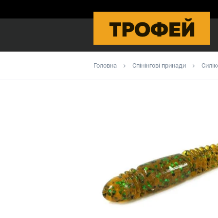
Головна
Спінінгові принади
Силік