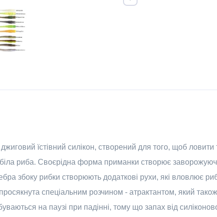
иговий їстівний силікон, створений для того, щоб ловити т
на" біла риба. Своєрідна форма приманки створює заворожуючі
бра збоку рибки створюють додаткові рухи, які вловлює риб
 просякнута спеціальним розчином - атрактантом, який так
ваються на паузі при падінні, тому що запах від силіконово