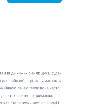
акі види хижих риб як щука, судак
 для риби вібрації, які заманюють
а бічною лінією, якою вона часто
ож досить ефективно приманює
го твістера розчиняється в воді і