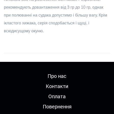
рекомендують довантаження від 3 гр до 10 гр, однак
при полюванні на судака допустимо і більшу вагу. Крім
ікластого хижака, серія сподобається і щуці, і
всюдисущому окуню.
Про нас
Контакти
Оплата
Повернення