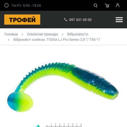
Пн-Пт: 9:00 - 18:00
097 431 00 00
Головна
Спінінгові принади
Віброхвости
Віброхвіст силікон. TIOGA LJ Pro Series 2,9 "/ T50 *7