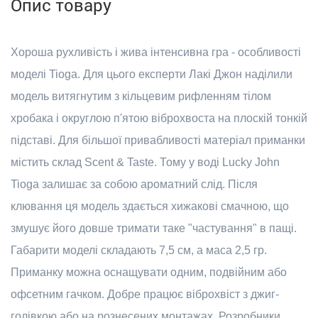
Опис товару
Хороша рухливість і жива інтенсивна гра - особливості
моделі Tioga. Для цього експерти Лакі Джон наділили
модель витягнутим з кільцевим рифленням тілом
хробака і округлою п'ятою віброхвоста на плоскій тонкій
підставі. Для більшої привабливості матеріал приманки
містить склад Scent & Taste. Тому у воді Lucky John
Tioga залишає за собою ароматний слід. Після
клювання ця модель здається хижакові смачною, що
змушує його довше тримати таке "частування" в пащі.
Габарити моделі складають 7,5 см, а маса 2,5 гр.
Приманку можна оснащувати одним, подвійним або
офсетним гачком. Добре працює віброхвіст з джиг-
голівкою або на рознесених монтажах. Розробники