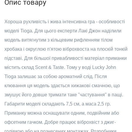
Опис товару
Хороша рухливість і жива інтенсивна гра - особливості
моделі Tioga. Для цього експерти Лакі Джон наділили
модель витягнутим з кільцевим рифленням тілом
хробака і округлою п'ятою віброхвоста на плоскій тонкій
підставі. Для більшої привабливості матеріал приманки
містить склад Scent & Taste. Тому у воді Lucky John
Tioga залишає за собою ароматний слід. Після
клювання ця модель здається хижакові смачною, що
змушує його довше тримати таке "частування" в пащі.
Габарити моделі складають 7,5 см, а маса 2,5 гр.
Приманку можна оснащувати одним, подвійним або
офсетним гачком. Добре працює віброхвіст з джиг-
голівкою або на рознесених монтажах. Розробники