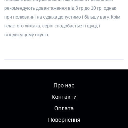
рекомендують довантаження від 3 гр до 10 гр, однак
при полюванні на судака допустимо і більшу вагу. Крім
ікластого хижака, серія сподобається і щуці, і
всюдисущому окуню.
Про нас
Контакти
Оплата
Повернення