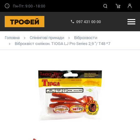
Пн-Пт: 9:00 - 18:00
097 431 00 00
Головна
Спінінгові принади
Віброхвости
Віброхвіст силікон. TIOGA LJ Pro Series 2,9 "/ T48 *7