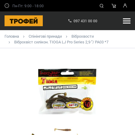
Пн-Пт: 9:00 - 18:00
097 431 00 00
Головна
Спінінгові принади
Віброхвости
Віброхвіст силікон. TIOGA LJ Pro Series 2,9 "/ PA03 *7