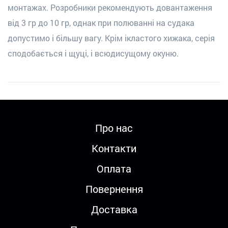
монтажах. Розробники рекомендують довантаження
від 3 гр до 10 гр, однак при полюванні на судака
допустимо і більшу вагу. Крім ікластого хижака, серія
сподобається і щуці, і всюдисущому окуню.
Про нас
Контакти
Оплата
Повернення
Доставка