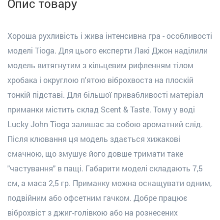
Опис товару
Хороша рухливість і жива інтенсивна гра - особливості
моделі Tioga. Для цього експерти Лакі Джон наділили
модель витягнутим з кільцевим рифленням тілом
хробака і округлою п'ятою віброхвоста на плоскій
тонкій підставі. Для більшої привабливості матеріал
приманки містить склад Scent & Taste. Тому у воді
Lucky John Tioga залишає за собою ароматний слід.
Після клювання ця модель здається хижакові
смачною, що змушує його довше тримати таке
"частування" в пащі. Габарити моделі складають 7,5
см, а маса 2,5 гр. Приманку можна оснащувати одним,
подвійним або офсетним гачком. Добре працює
віброхвіст з джиг-голівкою або на рознесених