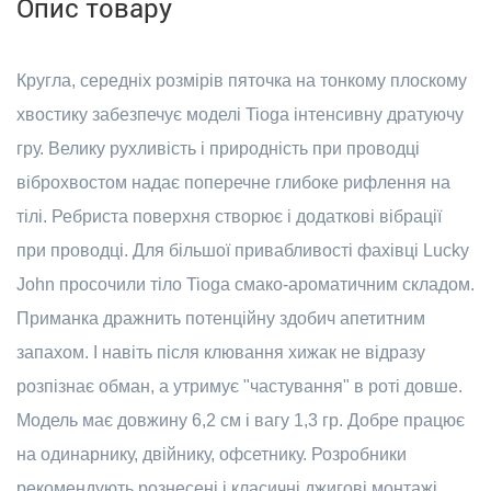
Опис товару
Кругла, середніх розмірів пяточка на тонкому плоскому
хвостику забезпечує моделі Tioga інтенсивну дратуючу
гру. Велику рухливість і природність при проводці
віброхвостом надає поперечне глибоке рифлення на
тілі. Ребриста поверхня створює і додаткові вібрації
при проводці. Для більшої привабливості фахівці Lucky
John просочили тіло Tioga смако-ароматичним складом.
Приманка дражнить потенційну здобич апетитним
запахом. І навіть після клювання хижак не відразу
розпізнає обман, а утримує "частування" в роті довше.
Модель має довжину 6,2 см і вагу 1,3 гр. Добре працює
на одинарнику, двійнику, офсетнику. Розробники
рекомендують рознесені і класичні джигові монтажі.