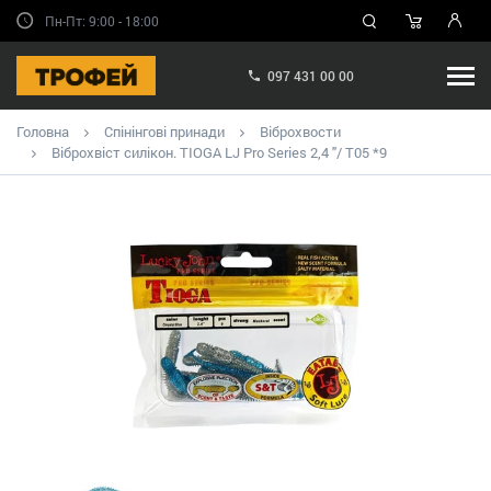
Пн-Пт: 9:00 - 18:00
097 431 00 00
Головна
Спінінгові принади
Віброхвости
Віброхвіст силікон. TIOGA LJ Pro Series 2,4 "/ T05 *9