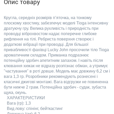
Опис товару
Кругла
,
середніх розмірів п
’
ят
очка
,
на тонкому
плоскому хвостику
,
забезпечує моделі
Tioga
інтенсивну
дратуюч
у
гру. Велик
а
рухливість і природність при
проводці віброхвостом надає поперечне глибоке
рифлення на тілі. Ребриста поверхня створює і
додаткові вібрації при проводці. Для більшої
привабливості фахівці
Lucky
John
просочили тіло
Tioga
ароматични
м
складом. Приманка подразн
ює
потенційну здобич апетитним запахом. І навіть після
клювання хижак не відразу розпізнає обман, а утримує
"частування" в роті довше. Модель має довжину 6,2 см і
вага 1,3 гр. Розробники реко
мендують рознесені і
класичні джигові монтажі. Вага
від
грузки не повинен
на
бути нижче 2 грам. Потенційна здобич - судак, зубаста
щука, окунь.
ХАРАКТЕРИСТИКИ
Вага (гр): 1,3
Вид лову: спінінг, бейткаст
и
нг
Довжина (см): 6,2