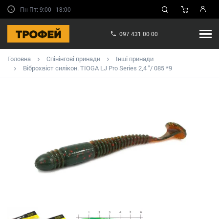
Пн-Пт: 9:00 - 18:00
097 431 00 00
Головна
Спінінгові принади
Інші принади
Віброхвіст силікон. TIOGA LJ Pro Series 2,4 "/ 085 *9