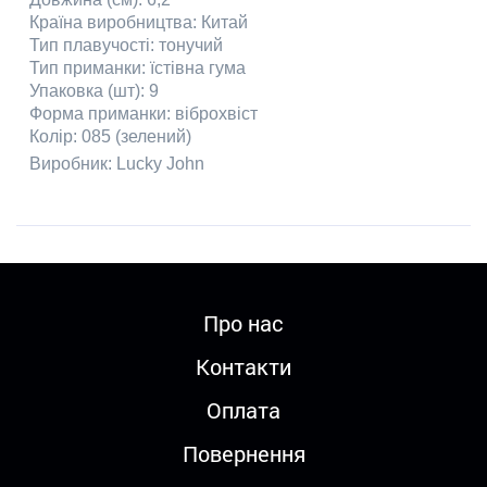
Країна виробництва: Китай
Тип плавучості: тонучий
Тип приманки: їстівна гума
Упаковка (шт): 9
Форма приманки: віброхв
і
ст
Колір: 085
(зелений)
Виробник:
Lucky
John
Про нас
Контакти
Оплата
Повернення