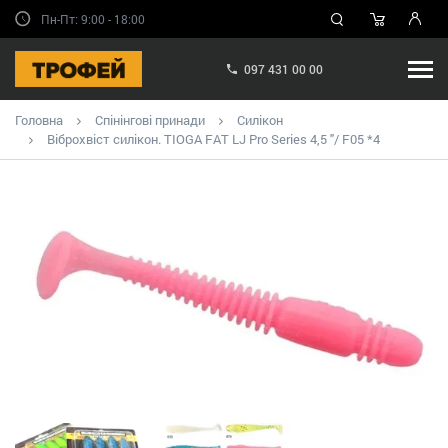
Пн-Пт: 9:00 - 18:00
097 431 00 00
Головна
Спінінгові принади
Силікон
Віброхвіст силікон. TIOGA FAT LJ Pro Series 4,5 "/ F05 *4