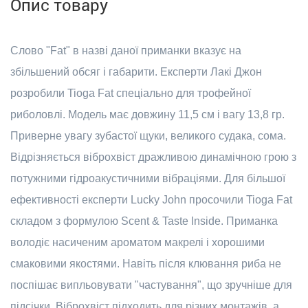
Опис товару
Слово "Fat" в назві даної приманки вказує на
збільшений обсяг і габарити. Експерти Лакі Джон
розробили Tioga Fat спеціально для трофейної
риболовлі. Модель має довжину 11,5 см і вагу 13,8 гр.
Приверне увагу зубастої щуки, великого судака, сома.
Відрізняється віброхвіст дражливою динамічною грою з
потужними гідроакустичними вібраціями. Для більшої
ефективності експерти Lucky John просочили Tioga Fat
складом з формулою Scent & Taste Inside. Приманка
володіє насиченим ароматом макрелі і хорошими
смаковими якостями. Навіть після клювання риба не
поспішає випльовувати "частування", що зручніше для
підсічки. Віброхвіст підходить для різних монтажів, а