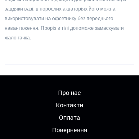
завдяки вазі, в порослих акваторіях його можна
використовувати на офсетнику без переднього
навантаження. Проріз в тілі допоможе замаскувати
жало гачка.
Про нас
Контакти
Оплата
Повернення