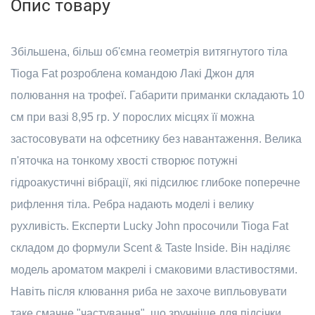
Опис товару
Збільшена, більш об'ємна геометрія витягнутого тіла
Tioga Fat розроблена командою Лакі Джон для
полювання на трофеї. Габарити приманки складають 10
см при вазі 8,95 гр. У порослих місцях її можна
застосовувати на офсетнику без навантаження. Велика
п'яточка на тонкому хвості створює потужні
гідроакустичні вібрації, які підсилює глибоке поперечне
рифлення тіла. Ребра надають моделі і велику
рухливість. Експерти Lucky John просочили Tioga Fat
складом до формули Scent & Taste Inside. Він наділяє
модель ароматом макрелі і смаковими властивостями.
Навіть після клювання риба не захоче випльовувати
таке смачне "частування", що зручніше для підсічки.