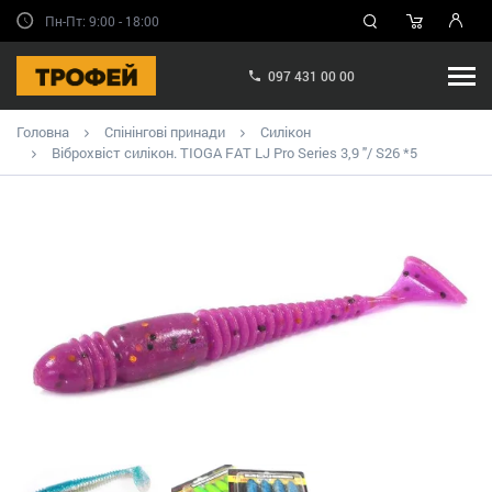
Пн-Пт: 9:00 - 18:00
097 431 00 00
Головна
Спінінгові принади
Силікон
Віброхвіст силікон. TIOGA FAT LJ Pro Series 3,9 "/ S26 *5