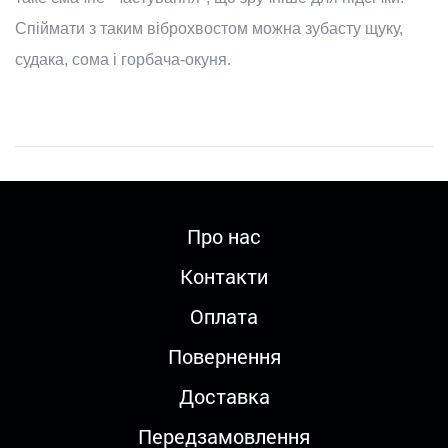
Спіймати з таким віброхвостом можна зубасту щуку,
судака, сома і горбача-окуня.
Про нас
Контакти
Оплата
Повернення
Доставка
Передзамовлення