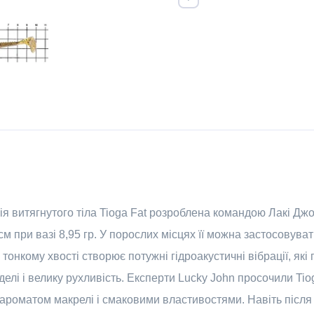
ія витягнутого тіла Tioga Fat розроблена командою Лакі Дж
 при вазі 8,95 гр. У порослих місцях її можна застосовува
тонкому хвості створює потужні гідроакустичні вібрації, як
елі і велику рухливість. Експерти Lucky John просочили Ti
ль ароматом макрелі і смаковими властивостями. Навіть післ