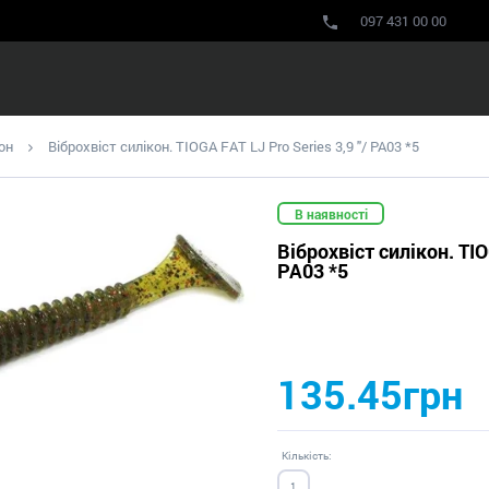
097 431 00 00
он
Віброхвіст силікон. TIOGA FAT LJ Pro Series 3,9 "/ PA03 *5
В наявності
Віброхвіст силікон. TIO
PA03 *5
135.45грн
Кількість: