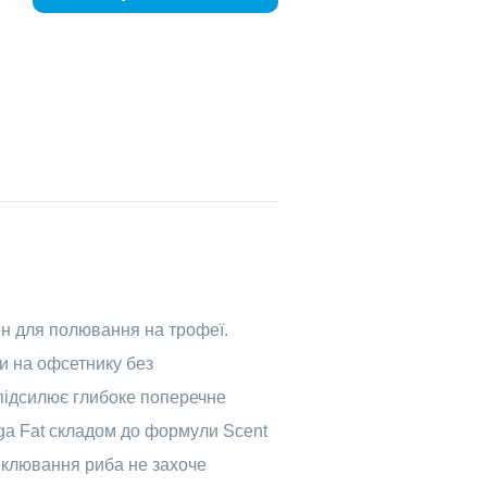
он для полювання на трофеї.
ти на офсетнику без
і підсилює глибоке поперечне
oga Fat складом до формули Scent
я клювання риба не захоче