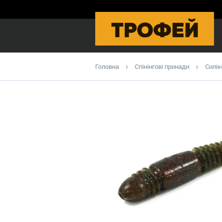
Головна
Спінінгові принади
Силік