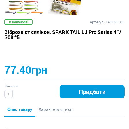
В наявності
Артикул:
140168-S08
Віброхвіст силікон. SPARK TAIL LJ Pro Series 4 "/
S08 *5
77.40грн
Кількість:
Придбати
Опис товару
Характеристики