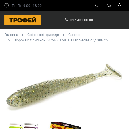
Пн-Пт: 9:00 - 18:00
097 431 00 00
Головна
Спінінгові принади
Силікон
Віброхвіст силікон. SPARK TAIL LJ Pro Series 4 "/ S08 *5