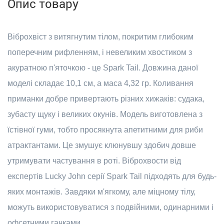
Опис товару
Віброхвіст з витягнутим тілом, покритим глибоким
поперечним рифленням, і невеликим хвостиком з
акуратною п'яточкою - це Spark Tail. Довжина даної
моделі складає 10,1 см, а маса 4,32 гр. Коливання
приманки добре привертають різних хижаків: судака,
зубасту щуку і великих окунів. Модель виготовлена з
їстівної гуми, тобто просякнута апетитними для риби
атрактантами. Це змушує клюнувшу здобич довше
утримувати частування в роті. Віброхвости від
експертів Lucky John серії Spark Tail підходять для будь-
яких монтажів. Завдяки м'ягкому, але міцному тілу,
можуть використовуватися з подвійними, одинарними і
офсетними гачками.