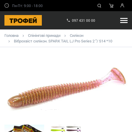
Пн-Пт: 9:00 - 18:00
097 431 00 00
Головна
Спінінгові принади
Силікон
Віброхвіст силікон. SPARK TAIL LJ Pro Series 2 "/ S14 *10