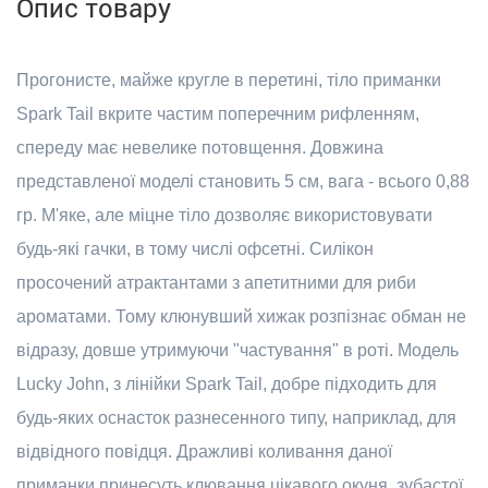
Опис товару
Прогонисте, майже кругле в перетині, тіло приманки
Spark Tail вкрите частим поперечним рифленням,
спереду має невелике потовщення. Довжина
представленої моделі становить 5 см, вага - всього 0,88
гр. М'яке, але міцне тіло дозволяє використовувати
будь-які гачки, в тому числі офсетні. Силікон
просочений атрактантами з апетитними для риби
ароматами. Тому клюнувший хижак розпізнає обман не
відразу, довше утримуючи "частування" в роті. Модель
Lucky John, з лінійки Spark Tail, добре підходить для
будь-яких оснасток разнесенного типу, наприклад, для
відвідного повідця. Дражливі коливання даної
приманки принесуть клювання цікавого окуня, зубастої