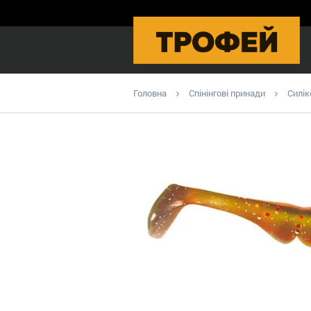
Головна
Спінінгові принади
Силік