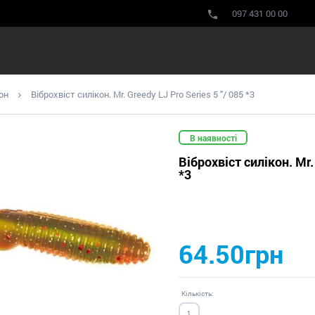
097 431 00 00
он
Віброхвіст силікон. Mr. Greedy LJ Pro Series 5 "/ 085 *3
В наявності
Віброхвіст силікон. Mr.
*3
64.50грн
Кількість: