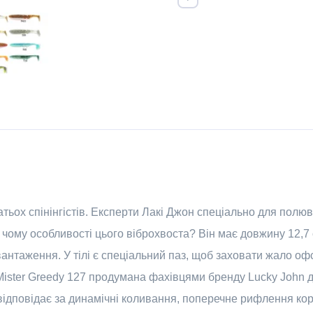
атьох спінінгістів. Експерти Лакі Джон спеціально для пол
У чому особливості цього віброхвоста? Він має довжину 12,7 
антаження. У тілі є спеціальний паз, щоб заховати жало о
 Mister Greedy 127 продумана фахівцями бренду Lucky John д
відповідає за динамічні коливання, поперечне рифлення корп