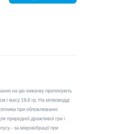
ювання на цю хижачку пропонують
см і масу 19,6 гр. На мілководді
фсетника при обловлюванні
ля природної дражливої гри і
усу - за мікровібрації при