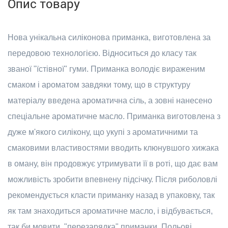
Опис товару
Нова унікальна силіконова приманка, виготовлена за
передовою технологією. Відноситься до класу так
званої "їстівної" гуми. Приманка володіє вираженим
смаком і ароматом завдяки тому, що в структуру
матеріалу введена ароматична сіль, а зовні нанесено
спеціальне ароматичне масло. Приманка виготовлена з
дуже м'якого силікону, що укупі з ароматичними та
смаковими властивостями вводить клюнувшого хижака
в оману, він продовжує утримувати її в роті, що дає вам
можливість зробити впевнену підсічку. Після риболовлі
рекомендується класти приманку назад в упаковку, так
як там знаходиться ароматичне масло, і відбувається,
так би мовити, "перезарядка" приманки. Польові