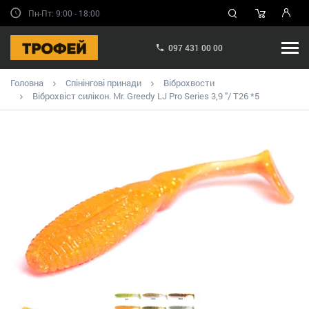
Пн-Пт: 9:00 - 18:00
097 431 00 00
Головна
Спінінгові принади
Віброхвости
Віброхвіст силікон. Mr. Greedy LJ Pro Series 3,9 "/ T26 *5