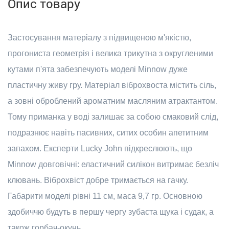
Опис товару
Застосування матеріалу з підвищеною м'якістю,
прогониста геометрія і велика трикутна з округленими
кутами п'ята забезпечують моделі Minnow дуже
пластичну живу гру. Матеріал віброхвоста містить сіль,
а зовні оброблений ароматним масляним атрактантом.
Тому приманка у воді залишає за собою смаковий слід,
подразнює навіть пасивних, ситих особин апетитним
запахом. Експерти Lucky John підкреслюють, що
Minnow довговічні: еластичний силікон витримає безліч
клювань. Віброхвіст добре тримається на гачку.
Габарити моделі рівні 11 см, маса 9,7 гр. Основною
здобиччю будуть в першу чергу зубаста щука і судак, а
також горбач-окунь.