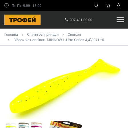
Пн-Пт: 9:00 - 18:00
097 431 00 00
Головна
Спінінгові принади
Силікон
Віброхвіст силікон. MINNOW LJ Pro Series 4,4"/ 071 *5