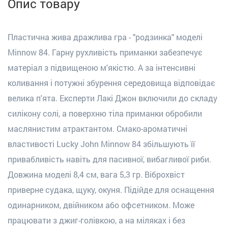
Опис товару
Пластична жива дражлива гра - "родзинка" моделі
Minnow 84. Гарну рухливість приманки забезпечує
матеріал з підвищеною м'якістю. А за інтенсивні
коливання і потужні збурення середовища відповідає
велика п'ята. Експерти Лакі Джон включили до складу
силікону солі, а поверхню тіла приманки обробили
маслянистим атрактантом. Смако-ароматичні
властивості Lucky John Minnow 84 збільшують її
привабливість навіть для пасивної, вибагливої риби.
Довжина моделі 8,4 см, вага 5,3 гр. Віброхвіст
приверне судака, щуку, окуня. Підійде для оснащення
одинарником, двійником або офсетником. Може
працювати з джиг-голівкою, а на міляках і без