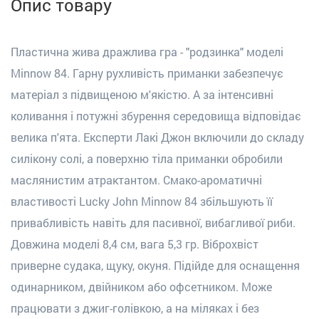
Опис товару
Пластична жива дражлива гра - "родзинка" моделі
Minnow 84. Гарну рухливість приманки забезпечує
матеріал з підвищеною м'якістю. А за інтенсивні
коливання і потужні збурення середовища відповідає
велика п'ята. Експерти Лакі Джон включили до складу
силікону солі, а поверхню тіла приманки обробили
маслянистим атрактантом. Смако-ароматичні
властивості Lucky John Minnow 84 збільшують її
привабливість навіть для пасивної, вибагливої риби.
Довжина моделі 8,4 см, вага 5,3 гр. Віброхвіст
приверне судака, щуку, окуня. Підійде для оснащення
одинарником, двійником або офсетником. Може
працювати з джиг-голівкою, а на міляках і без