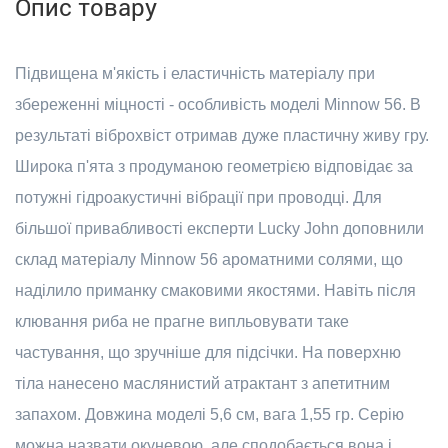
Опис товару
Підвищена м'якість і еластичність матеріалу при
збереженні міцності - особливість моделі Minnow 56. В
результаті віброхвіст отримав дуже пластичну живу гру.
Широка п'ята з продуманою геометрією відповідає за
потужні гідроакустичні вібрації при проводці. Для
більшої привабливості експерти Lucky John доповнили
склад матеріалу Minnow 56 ароматними солями, що
наділило приманку смаковими якостями. Навіть після
клювання риба не прагне випльовувати таке
частування, що зручніше для підсічки. На поверхню
тіла нанесено маслянистий атрактант з апетитним
запахом. Довжина моделі 5,6 см, вага 1,55 гр. Серію
можна назвати окуневою, але сподобається вона і