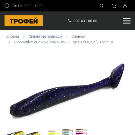
Пн-Пт: 9:00 - 18:00
097 431 00 00
Головна
Спінінгові принади
Силікон
Віброхвіст силікон. MINNOW LJ Pro Series 2,2 "/ T52 *10