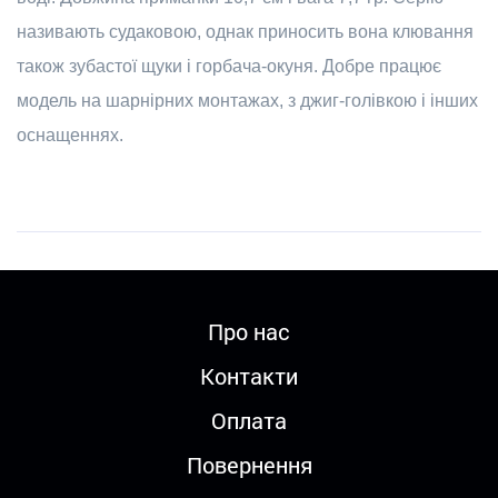
називають судаковою, однак приносить вона клювання
також зубастої щуки і горбача-окуня. Добре працює
модель на шарнірних монтажах, з джиг-голівкою і інших
оснащеннях.
Про нас
Контакти
Оплата
Повернення