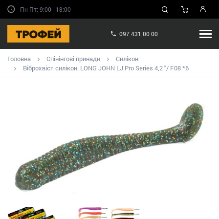
Пн-Пт: 9:00 - 18:00
097 431 00 00
Головна
Спінінгові принади
Силікон
Віброхвіст силікон. LONG JOHN LJ Pro Series 4,2 "/ F08 *6