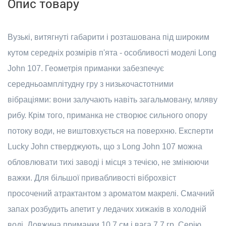
Опис товару
Вузькі, витягнуті габарити і розташована під широким
кутом середніх розмірів п'ята - особливості моделі Long
John 107. Геометрія приманки забезпечує
середньоамплітудну гру з низькочастотними
вібраціями: вони залучають навіть загальмовану, мляву
рибу. Крім того, приманка не створює сильного опору
потоку води, не виштовхується на поверхню. Експерти
Lucky John стверджують, що з Long John 107 можна
обловлювати тихі заводі і місця з течією, не змінюючи
важки. Для більшої привабливості віброхвіст
просочений атрактантом з ароматом макрелі. Смачний
запах розбудить апетит у ледачих хижаків в холодній
воді. Довжина приманки 10,7 см і вага 7,7 гр. Серію