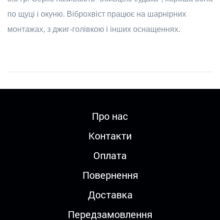
по щуці і окуню. Віброхвіст працює на шарнірних
монтажах, з джиг-голівкою і інших оснащеннях.
Про нас
Контакти
Оплата
Повернення
Доставка
Передзамовлення