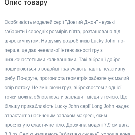
Опис товару
Особливість моделей серії "Довгий Джон" - вузькі
габарити і середніх розмірів п'ята, розташована під
широким кутом. На думку розробників Lucky John, по-
перше, це дає невеликої інтенсивності гру з
низькочастотними коливаннями. Такі вібрації добре
поширюються в водоймі і залучають навіть неактивну
рибу. По-друге, прогониста геометрія забезпечує малий
опір потоку. Не змінюючи груз, віброхвостом з однієї
точки можна обловлювати заплави і місця з течією. Ще
більшу привабливість Lucky John серії Long John надає
атрактант з насиченим запахом макрелі, яким
просякнуто еластичне тіло. Довжина моделі 7,9 см вага
3,3 гр. Серію називають "вбивцею судака", хороша вона