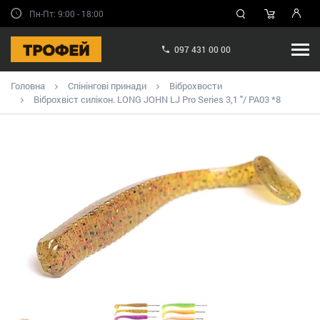
Пн-Пт: 9:00 - 18:00
097 431 00 00
Головна
Спінінгові принади
Віброхвости
Віброхвіст силікон. LONG JOHN LJ Pro Series 3,1 "/ PA03 *8