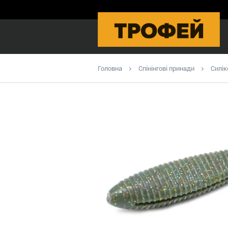
Головна
Спінінгові принади
Силік