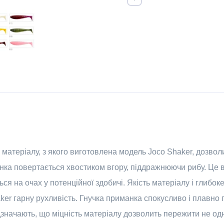
ть матеріалу, з якого виготовлена модель Joco Shaker, дозво
нка повертається хвостиком вгору, піддражнюючи рибу. Це в
ться на очах у потенційної здобичі. Якість матеріалу і глиб
er гарну рухливість. Гнучка приманка спокусливо і плавно г
значають, що міцність матеріалу дозволить пережити не од