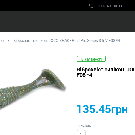
097 431 00 00
он
Віброхвіст силікон. JOCO SHAKER LJ Pro Series 3,5 "/ F08 *4
В наявності
Віброхвіст силікон. JO
F08 *4
135.45грн
Кількість: