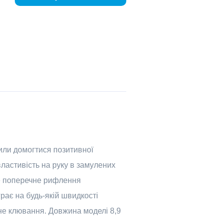
лили домогтися позитивної
ластивість на руку в замулених
оке поперечне рифлення
рає на будь-якій швидкості
не клювання. Довжина моделі 8,9