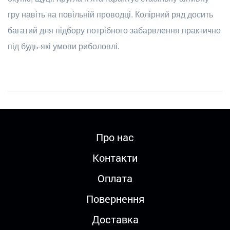
гру навіть на повільній проводці. Колірний ряд досить
багатий для підбору потрібного забарвлення практично
під будь-які умови риболовлі.
Про нас
Контакти
Оплата
Повернення
Доставка