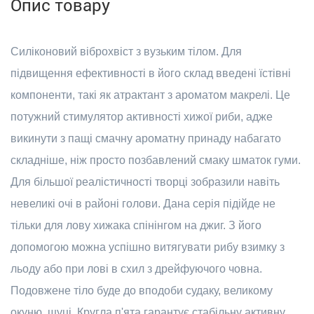
Опис товару
Силіконовий віброхвіст з вузьким тілом. Для
підвищення ефективності в його склад введені їстівні
компоненти, такі як атрактант з ароматом макрелі. Це
потужний стимулятор активності хижої риби, адже
викинути з пащі смачну ароматну принаду набагато
складніше, ніж просто позбавлений смаку шматок гуми.
Для більшої реалістичності творці зобразили навіть
невеликі очі в районі голови. Дана серія підійде не
тільки для лову хижака спінінгом на джиг. З його
допомогою можна успішно витягувати рибу взимку з
льоду або при лові в схил з дрейфуючого човна.
Подовжене тіло буде до вподоби судаку, великому
окуню, щуці. Кругла п'ята гарантує стабільну активну